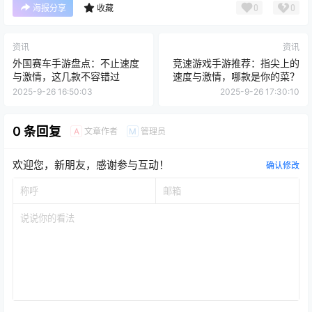
0
0
海报分享
收藏
资讯
资讯
外国赛车手游盘点：不止速度
竞速游戏手游推荐：指尖上的
与激情，这几款不容错过
速度与激情，哪款是你的菜？
2025-9-26 16:50:03
2025-9-26 17:30:10
0 条回复
文章作者
管理员
A
M
欢迎您，新朋友，感谢参与互动！
确认修改