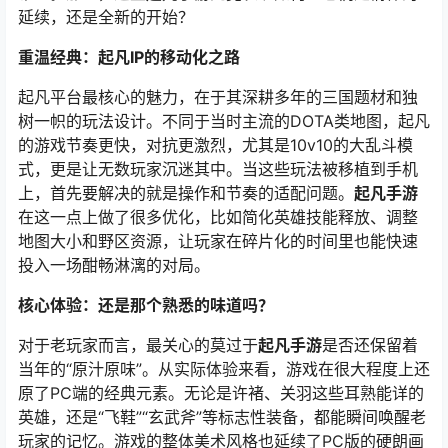
延续，还是全新的开始？
重温经典：起凡IP的移动化之路
起凡平台最核心的魅力，在于其深耕多年的三国题材和独
树一帜的玩法设计。不同于当时主流的DOTA类地图，起凡
的游戏节奏更快，对抗更激烈，尤其是10v10的大乱斗模
式，更是让无数玩家沉迷其中。当这些玩法被移植到手机
上，首先要解决的就是操作和节奏的适配问题。
起凡手游
在这一点上做了很多优化，比如简化英雄技能释放、调整
地图大小和野区资源，让玩家在碎片化的时间里也能快速
投入一场酣畅淋漓的对局。
核心体验：还是那个熟悉的味道吗？
对于老玩家而言，最关心的莫过于
起凡手游
是否还保留着
当年的“原汁原味”。从实际体验来看，游戏在很大程度上还
原了PC端的经典元素。无论是许褚、关羽这些耳熟能详的
英雄，还是“飞鞋”“玄武斧”等标志性装备，都能瞬间唤醒老
玩家的记忆。游戏的整体美术风格也延续了PC版的硬朗画