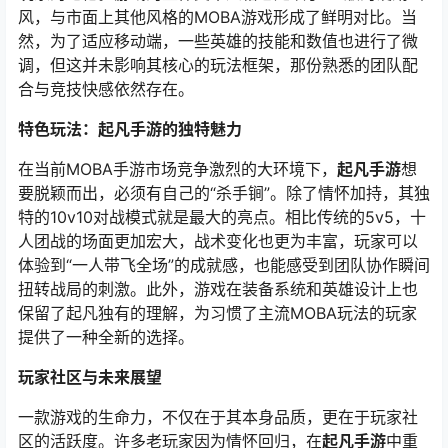
风，与市面上其他风格的MOBA游戏形成了鲜明对比。当
然，为了适应移动端，一些英雄的技能和数值也进行了微
调，但这并未影响其核心的玩法框架，那份熟悉的团队配
合与竞技快感依然存在。
特色玩法：起凡手游的独特魅力
在当前MOBA手游市场竞争激烈的大环境下，
起凡手游
想
要脱颖而出，必须有自己的“杀手锏”。除了情怀加持，其独
特的10v10对战模式就是最大的亮点。相比传统的5v5，十
人团战的场面更加宏大，战术变化也更为丰富，玩家可以
体验到“一人带飞全场”的成就感，也能感受到团队协作瞬间
扭转战局的刺激。此外，游戏在装备系统和英雄设计上也
保留了起凡独有的理解，为习惯了主流MOBA玩法的玩家
提供了一种全新的选择。
玩家社区与未来展望
一款游戏的生命力，不仅在于其本身品质，更在于玩家社
区的活跃度。许多老玩家因为情怀回归，在
起凡手游
中重