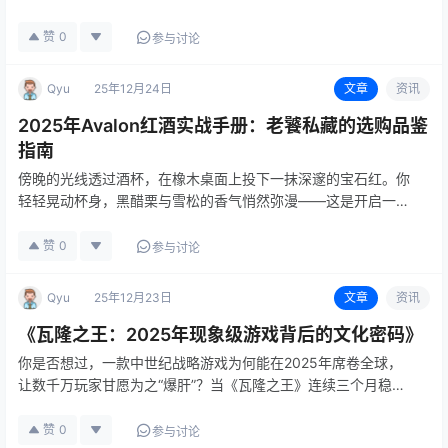
聊大家最关心的十个问题，帮你把Avalon的里里外外摸个透。
大众Avalon到底是丰田还是大众的？ 首先澄清个小误会。Av…
赞
0
参与讨论
Qyu
25年12月24日
文章
资讯
2025年Avalon红酒实战手册：老饕私藏的选购品鉴
指南
傍晚的光线透过酒杯，在橡木桌面上投下一抹深邃的宝石红。你
轻轻晃动杯身，黑醋栗与雪松的香气悄然弥漫——这是开启一瓶
优质Avalon红酒的仪式感。作为波尔多左岸低调的实力派，
Avalon近年凭借稳定的品质收获了一批忠实拥趸。但面对鱼龙混
赞
0
参与讨论
杂的市场…
Qyu
25年12月23日
文章
资讯
《瓦隆之王：2025年现象级游戏背后的文化密码》
你是否想过，一款中世纪战略游戏为何能在2025年席卷全球，
让数千万玩家甘愿为之“爆肝”？当《瓦隆之王》连续三个月稳居
全球手游畅销榜前三，它的成功早已超越游戏本身，成为观察当
代数字文化的一把钥匙。 像素背后的匠心：策略与社交的化学反
赞
0
参与讨论