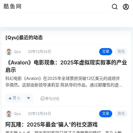
酷鱼网
[Qyu]最近的动态
Qyu
25年12月24日
文章
资讯
《Avalon》电影现象：2025年虚拟现实叙事的产业
启示
科幻电影《Avalon》在2025年全球票房突破12亿美元的成绩并
非偶然。这部由新锐导演莉亚·陈执导的作品，通过颠覆性的虚拟
现实叙事结构，重新定义了沉浸式观影体验的技术边界与商业价
值。其成功背后，是VR技术民用化五年后影视工业体系的一次系
赞
0
参与讨论
统…
Qyu
25年12月24日
文章
资讯
阿瓦隆：2025年最会”骗人”的社交游戏
周五晚上八点，朋友家的客厅只开了几盏暖黄的壁灯，茶几上散