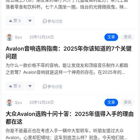
落着零食和饮料杯。七个人围坐一圈，烛台的光微微摇曳，映着
几张既紧张又兴奋的脸。"我是派西维尔，"小李压低声音，眼神
却忍不住瞟向对面的小张，"我看到梅林了，…
赞
0
参与讨论
Qyu
25年12月24日
文章
资讯
Avalon音响选购指南：2025年你该知道的7个关键
问题
为什么一款价格不菲的音响，能让发烧友和顶级音乐制作人都趋
之若鹜？Avalon音响就是这样一个神奇的存在。在2025年的高
端音响市场，它的名字依然如雷贯耳，但围绕它的疑问也从未停
止。今天咱们就来聊聊关于Avalon，大家最常问、也最该搞清楚
赞
0
参与讨论
的…
Qyu
25年12月24日
文章
资讯
大众Avalon选购十问十答：2025年值得入手的理由
都在这
你是不是最近也在考虑入手一辆中大型轿车，听朋友提过大众
Avalon，心里却犯嘀咕：这车到底怎么样？别急，今天咱们就聊