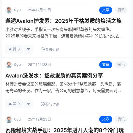
应 《瓦隆…
Qyu
25年12月23日
文章
资讯
邂逅Avalon护发素：2025年干枯发质的焕活之旅
小雅对着镜子，手指又一次被肩头那把稻草般的头发缠住。
2025年的春天来得格外干燥，连带着她精心养护的长发也失去
了光泽，分叉像无声的抗议，在每次梳头时噼啪作响。去美发店
做护理成了例行公事，效果却像被沙漏偷走的时间，短暂得令人
赞
0
参与讨论
沮丧。直到那个周末…
Qyu
25年12月23日
文章
资讯
Avalon洗发水：拯救发质的真实案例分享
林薇对着会议室的玻璃倒影，第N次悄悄整理她那一头毛躁、毫
无光泽的长发。作为一家广告公司的创意总监，每天需要面对客
户提案的她，形象管理本应是基本功。然而，频繁的染烫、压力
熬夜，加上之前尝试过的各种强力清洁洗发水，让她的头发变得
赞
0
参与讨论
像一团枯草。她甚…
Qyu
25年12月23日
文章
资讯
瓦隆秘境实战手册：2025年避开人潮的8个冷门玩