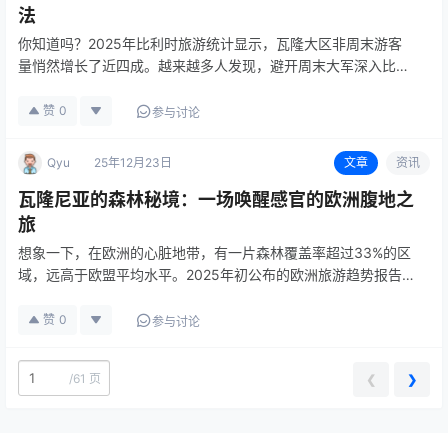
法
你知道吗？2025年比利时旅游统计显示，瓦隆大区非周末游客
量悄然增长了近四成。越来越多人发现，避开周末大军深入比利
时南部，才能真正尝到它的醇厚滋味。作为多次深入瓦隆腹地的
老玩家，今天分享点私藏干货——怎么玩得地道还不挤。 住宿别
赞
0
参与讨论
扎堆，体验翻…
Qyu
25年12月23日
文章
资讯
瓦隆尼亚的森林秘境：一场唤醒感官的欧洲腹地之
旅
想象一下，在欧洲的心脏地带，有一片森林覆盖率超过33%的区
域，远高于欧盟平均水平。2025年初公布的欧洲旅游趋势报告
更是将其列为“最具自然疗愈潜力的新兴目的地”——这里，就是
比利时的瓦隆尼亚大区。它不再是匆匆而过的中转站，而是越来
赞
0
参与讨论
越多寻求深…
/
61 页
❮
❯