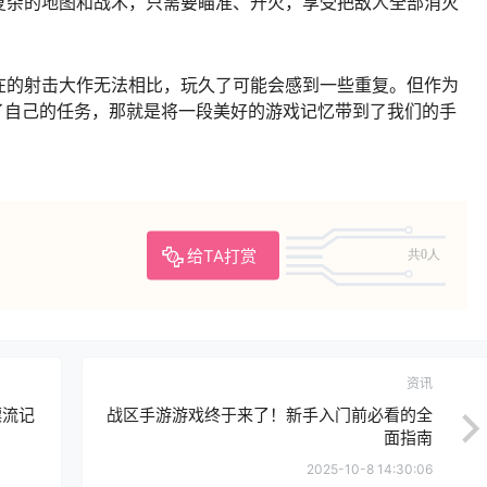
复杂的地图和战术，只需要瞄准、开火，享受把敌人全部消灭
在的射击大作无法相比，玩久了可能会感到一些重复。但作为
了自己的任务，那就是将一段美好的游戏记忆带到了我们的手
给TA打赏
共0人
资讯
漂流记
战区手游游戏终于来了！新手入门前必看的全
面指南
2025-10-8 14:30:06