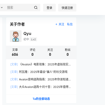
登录
快速注册
关于作者
关注
私信
Qyu
初中
Lv2
文章
评论
关注
粉丝
606
0
0
0
[文章]
《Avalon》电影现象：2025年虚拟现实叙
事的产业启示
[文章]
阿瓦隆：2025年最会”骗人”的社交游戏
[文章]
Avalon音响选购指南：2025年你该知道的
7个关键问题
[文章]
大众Avalon选购十问十答：2025年值得入
手的理由都在这
Ta的全部动态