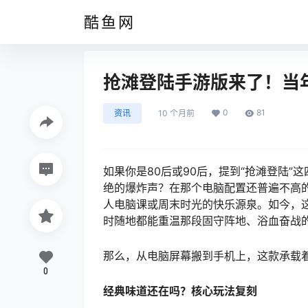
酷鱼网
抢滩登陆手游版来了！当
0
81
资讯
10 个月前
如果你是80后或90后，提到“抢滩登陆”
绝的爆炸声？在那个电脑配置还普遍不高
人电脑课或周末时光的快乐源泉。如今，
时随地都能重温那段固守阵地、浴血奋战
那么，从电脑屏幕搬到手机上，这款承载
0
经典味道还在吗？核心玩法复刻