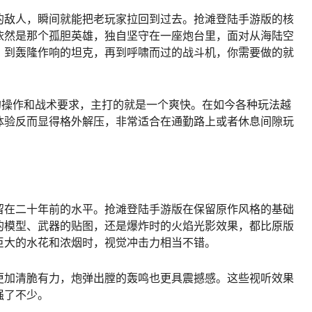
的敌人，瞬间就能把老玩家拉回到过去。抢滩登陆手游版的核
依然是那个孤胆英雄，独自坚守在一座炮台里，面对从海陆空
，到轰隆作响的坦克，再到呼啸而过的战斗机，你需要做的就
的操作和战术要求，主打的就是一个爽快。在如今各种玩法越
体验反而显得格外解压，非常适合在通勤路上或者休息间隙玩
留在二十年前的水平。抢滩登陆手游版在保留原作风格的基础
的模型、武器的贴图，还是爆炸时的火焰光影效果，都比原版
巨大的水花和浓烟时，视觉冲击力相当不错。
更加清脆有力，炮弹出膛的轰鸣也更具震撼感。这些视听效果
强了不少。