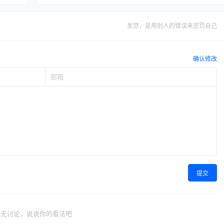
发怒，是用别人的错误来惩罚自己
确认修改
提交
暂无讨论，说说你的看法吧