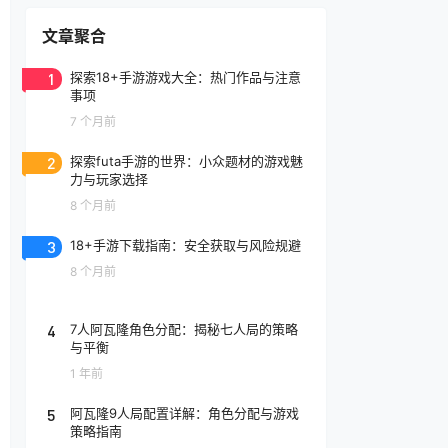
文章聚合
1
探索18+手游游戏大全：热门作品与注意
事项
7 个月前
2
探索futa手游的世界：小众题材的游戏魅
力与玩家选择
8 个月前
3
18+手游下载指南：安全获取与风险规避
8 个月前
4
7人阿瓦隆角色分配：揭秘七人局的策略
与平衡
1 年前
5
阿瓦隆9人局配置详解：角色分配与游戏
策略指南