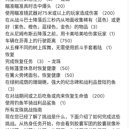
瞄准瞄准具时击中爆头 （20）
使用瞄准镜武器对75米或以上的玩家造成伤害 （200）
在从战斗巴士降落后三秒内从地面收集稀有（蓝色）或更
好（紫色，橙色，蓝绿色，金色）的物品（3）
在从尼姆布斯云降落之前，用卡美哈美哈伤害玩家（1）
车辆在沥青上的行驶距离 （750）
从五棵不同的树上挥舞，无需使用抓斗手套着陆 （1）
恢复
完成恢复任务 （3） – 龙珠
在帐篷里休息时恢复健康 （50）
在篝火旁烤面包，恢复健康 （50）
在绿树成荫的珊瑚礁，强大的纪念碑和战利品登陆钓鱼
（3）
在对战期间或之后吃鱼或肉来恢复生命值 （200）
使用钓鱼竿骑战利品鲨鱼 （1）
所有龙珠挑战指南
现在您已经了解了挑战是什么，下面介绍了如何完成这些
挑战。从热身任务开始，你会看到胶囊军团的胶囊就像补