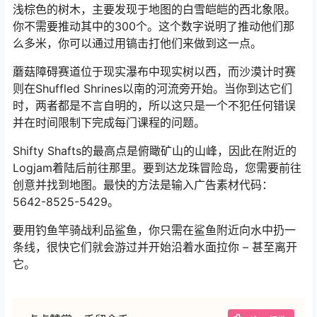
浅棕色的树木，主要发现于地图的白雪皑皑的西北象限。
你不需要推动其中的300个。这个数字说明了推动他们那
么多米，你可以通过用镐击打他们来做到这一点。
蘑菇障碍赛道位于现实瀑布中现实树以西，而沙漠计时赛
则在Shuffled Shrines以南的河流旁开始。当你到达它们
时，两者都是不言自明的，所以这只是一个不犯任何错误
并在时间限制下完成每门课程的问题。
Shifty Shafts的最高点是俯瞰矿山的山峰，因此在附近的
Logjam着陆后前往那里。要到达龙珠冒险岛，您需要前往
创意并找到地图。最快的方法是输入广告素材代码：
5642-8525-5429。
要用钓鱼竿骑战利品鲨鱼，你只需在鲨鱼附近向水中扔一
条线，很快它们就会游过并开始沿着水面拉你 – 甚至离开
它。