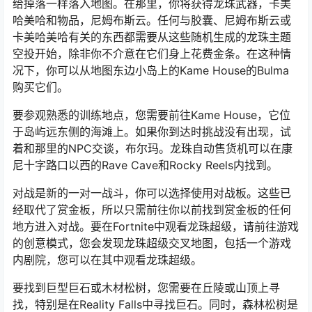
给掉落一样落入地图。在那里，你将获得龙珠武器，卡美
哈美哈和物品，尼姆布斯云。任何与胶囊、尼姆布斯云或
卡美哈美哈有关的东西都需要从这些随机生成的龙珠主题
空投开始，除非你不介意在它们身上花费金条。在这种情
况下，你可以从地图东边小岛上的Kame House的Bulma
购买它们。
要参观熟悉的训练地点，您需要前往Kame House，它位
于岛屿远东侧的海滩上。如果你到达时挑战没有出现，试
着和那里的NPC交谈，布尔玛。龙珠自动售货机可以在康
尼十字路口以西的Rave Cave和Rocky Reels内找到。
对战是新的一对一战斗，你可以选择使用对战板。这些已
经取代了赏金板，所以只需前往你以前找到赏金板的任何
地方进入对战。要在Fortnite中观看龙珠超级，请前往游戏
的创意模式，您会发现龙珠超级交叉地图，包括一个游戏
内剧院，您可以在其中观看龙珠超级。
要找到巨型巨石或木材松树，您需要在丘陵或山顶上寻
找，特别是在Reality Falls中寻找巨石。同时，森林松树是