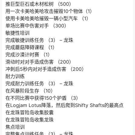
推巨型巨石或木材松树 （500）
用一次卡美哈美哈攻击摧毁10个物体（1）
使用卡美哈美哈摧毁一辆小型汽车 （1）
单场比赛中伤害对手 （300）
敏捷性培训
完成敏捷训练任务 （3） – 龙珠
完成蘑菇障碍课程 （1）
完成沙漠计时赛 （1）
滑动时对对手造成伤害 （200）
冲刺后5秒内对对手造成伤害 （200）
耐力训练
完成耐力训练任务 （3） – 龙珠
在风暴阶段生存 （10）
在不同比赛中获得150个护盾 （3）
在Logjam Lotus降落，然后爬到Shifty Shafts的最高点
在龙珠冒险岛收集胶囊
在龙珠冒险岛收集龙珠
焦点培训
完整焦点训练任务 （3） – 龙珠