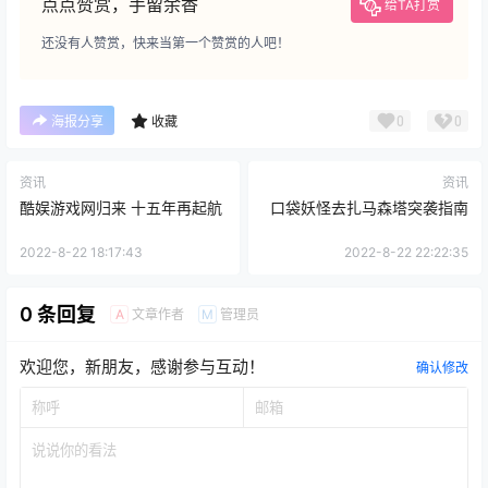
点点赞赏，手留余香
给TA打赏
还没有人赞赏，快来当第一个赞赏的人吧！
0
0
海报分享
收藏
资讯
资讯
酷娱游戏网归来 十五年再起航
口袋妖怪去扎马森塔突袭指南
2022-8-22 18:17:43
2022-8-22 22:22:35
0 条回复
文章作者
管理员
A
M
欢迎您，新朋友，感谢参与互动！
确认修改