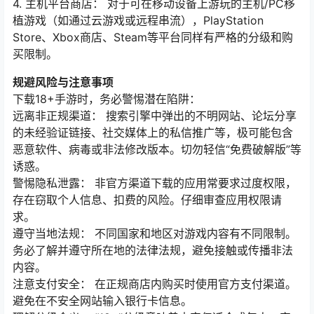
4. 主机平台商店： 对于可在移动设备上游玩的主机/PC移
植游戏（如通过云游戏或远程串流），PlayStation
Store、Xbox商店、Steam等平台同样有严格的分级和购
买限制。
规避风险与注意事项
下载18+手游时，务必警惕潜在陷阱：
远离非正规渠道： 搜索引擎中弹出的不明网站、论坛分享
的未经验证链接、社交媒体上的私信推广等，极可能包含
恶意软件、病毒或非法修改版本。切勿轻信“免费破解版”等
诱惑。
警惕隐私泄露： 非官方渠道下载的应用常要求过度权限，
存在窃取个人信息、扣费的风险。仔细审查应用权限请
求。
遵守当地法规： 不同国家和地区对游戏内容有不同限制。
务必了解并遵守所在地的法律法规，避免接触或传播非法
内容。
注意支付安全： 在正规商店内购买时使用官方支付渠道。
避免在不安全网站输入银行卡信息。