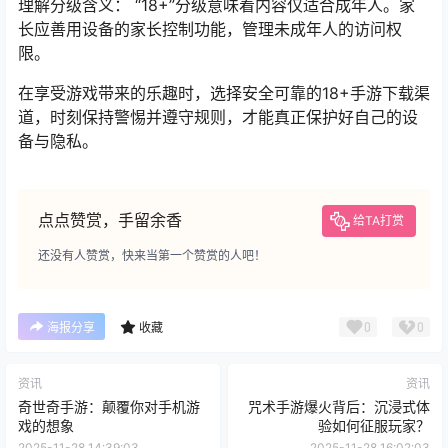
理解分级含义： “18+”分级意味着内容仅适合成年人。家
长应善用设备的家长控制功能，管理未成年人的访问权
限。
在享受游戏带来的乐趣时，选择安全可靠的18+手游下载渠
道，时刻保持警惕并遵守规则，才能真正保护好自己的设
备与隐私。
点点赞赏，手留余香
给TA打赏
还没有人赞赏，快来当第一个赞赏的人吧！
0
0
海报分享
收藏
资讯
资讯
奇世奇手游：颠覆你对手机游
咒术手游爆火背后：沉浸式体
戏的想象
验如何征服玩家？
2025-11-28 14:39:03
2025-11-28 16:02:03