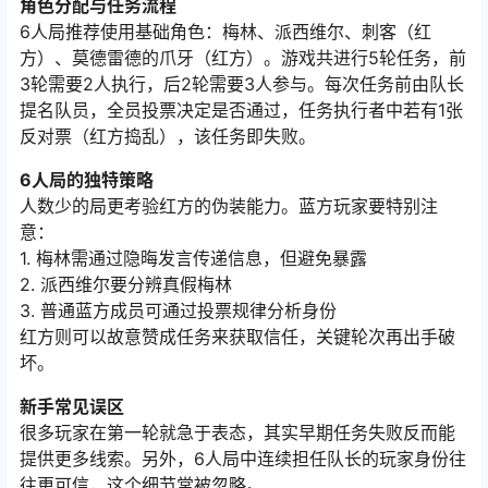
角色分配与任务流程
6人局推荐使用基础角色：梅林、派西维尔、刺客（红
方）、莫德雷德的爪牙（红方）。游戏共进行5轮任务，前
3轮需要2人执行，后2轮需要3人参与。每次任务前由队长
提名队员，全员投票决定是否通过，任务执行者中若有1张
反对票（红方捣乱），该任务即失败。
6人局的独特策略
人数少的局更考验红方的伪装能力。蓝方玩家要特别注
意：
1. 梅林需通过隐晦发言传递信息，但避免暴露
2. 派西维尔要分辨真假梅林
3. 普通蓝方成员可通过投票规律分析身份
红方则可以故意赞成任务来获取信任，关键轮次再出手破
坏。
新手常见误区
很多玩家在第一轮就急于表态，其实早期任务失败反而能
提供更多线索。另外，6人局中连续担任队长的玩家身份往
往更可信，这个细节常被忽略。