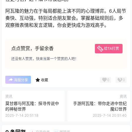
阿瓦隆的魅力在于每局都能上演不同的心理博弈。6人局节
奏快、互动强，特别适合朋友聚会。掌握基础规则后，多
观察微表情和发言逻辑，你会更快成为游戏高手。
点点赞赏，手留余香
给TA打赏
还没有人赞赏，快来当第一个赞赏的人吧！
0
0
海报分享
收藏
资讯
资讯
莫甘娜与阿瓦隆：探寻传说中
手游阿瓦隆：带你走进中世纪
的神秘世界
魔幻世界
2025-7-14 20:51:18
2025-7-14 20:51:40