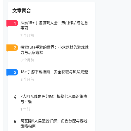
文章聚合
1
探索18+手游游戏大全：热门作品与注意
事项
7 个月前
2
探索futa手游的世界：小众题材的游戏魅
力与玩家选择
8 个月前
3
18+手游下载指南：安全获取与风险规避
8 个月前
4
7人阿瓦隆角色分配：揭秘七人局的策略
与平衡
1 年前
5
阿瓦隆9人局配置详解：角色分配与游戏
策略指南