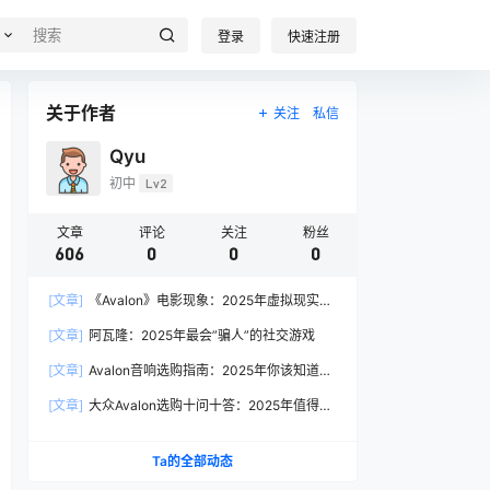
登录
快速注册
关于作者
关注
私信
Qyu
初中
Lv2
文章
评论
关注
粉丝
606
0
0
0
[文章]
《Avalon》电影现象：2025年虚拟现实叙
事的产业启示
[文章]
阿瓦隆：2025年最会”骗人”的社交游戏
[文章]
Avalon音响选购指南：2025年你该知道的
7个关键问题
[文章]
大众Avalon选购十问十答：2025年值得入
手的理由都在这
Ta的全部动态