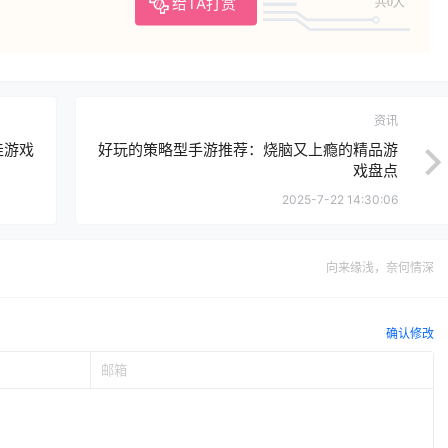
给TA打赏
共0人
资讯
佳游戏
好玩的策略型手游推荐：烧脑又上瘾的精品游
戏盘点
2025-7-22 14:30:06
向来缘浅，奈何情深
确认修改