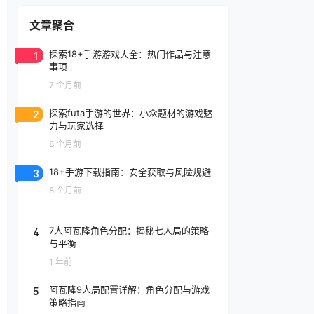
文章聚合
1
探索18+手游游戏大全：热门作品与注意
事项
7 个月前
2
探索futa手游的世界：小众题材的游戏魅
力与玩家选择
8 个月前
3
18+手游下载指南：安全获取与风险规避
8 个月前
4
7人阿瓦隆角色分配：揭秘七人局的策略
与平衡
1 年前
5
阿瓦隆9人局配置详解：角色分配与游戏
策略指南