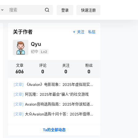
登录
快速注册
关于作者
关注
私信
Qyu
初中
Lv2
文章
评论
关注
粉丝
606
0
0
0
[文章]
《Avalon》电影现象：2025年虚拟现实叙
事的产业启示
[文章]
阿瓦隆：2025年最会”骗人”的社交游戏
[文章]
Avalon音响选购指南：2025年你该知道的
7个关键问题
[文章]
大众Avalon选购十问十答：2025年值得入
手的理由都在这
Ta的全部动态