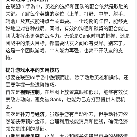
在联盟lol手游中，英雄的选择和团队的配合依然是取胜的
关键。了解每个英雄的定位（上单、打野、中单、射手、
辅助）及其技能特点至关重要。一个均衡的阵容，能够更
好地应对各种战局。同时，有效的沟通和默契的配合能让
团队发挥出更强的战斗力。无论是Gank时机的把握，还是
团战中的集火目标，都需要队友之间心有灵犀。别忘了，
这是一个团队游戏，个人能力再强，也离不开队友的支
持。
提升游戏水平的实用技巧
想要在联盟lol手游中脱颖而出，除了熟悉英雄和操作，还
需要掌握一些进阶技巧。
首先是
视野控制
。在地图上放置真眼和假眼，能够有效侦
察敌方动向，避免被Gank，也能为己方打野提供入侵机
会。
其次是
补刀与经济
。虽然手游有自动补刀，但手动补刀依
然能获得额外金币。合理利用技能清兵和控线，确保经济
领先是胜利的基础。
再者是
目标争夺
。小龙、大龙和峡谷先锋是重要的战略资