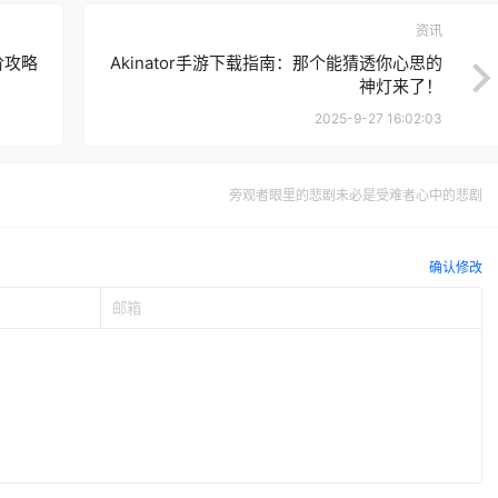
资讯
阶攻略
Akinator手游下载指南：那个能猜透你心思的
神灯来了！
2025-9-27 16:02:03
旁观者眼里的悲剧未必是受难者心中的悲剧
确认修改