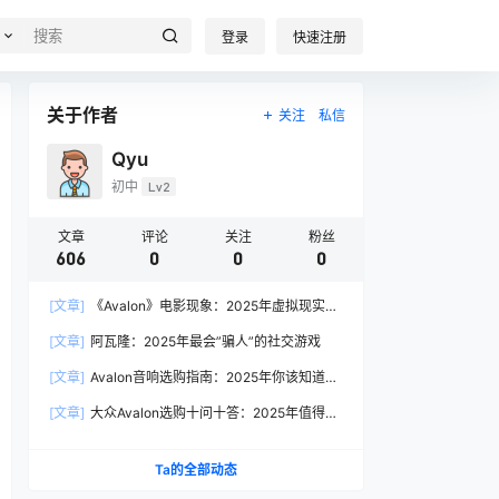
登录
快速注册
关于作者
关注
私信
Qyu
初中
Lv2
文章
评论
关注
粉丝
606
0
0
0
[文章]
《Avalon》电影现象：2025年虚拟现实叙
事的产业启示
[文章]
阿瓦隆：2025年最会”骗人”的社交游戏
[文章]
Avalon音响选购指南：2025年你该知道的
7个关键问题
[文章]
大众Avalon选购十问十答：2025年值得入
手的理由都在这
Ta的全部动态