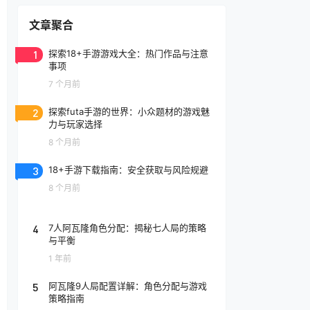
文章聚合
1
探索18+手游游戏大全：热门作品与注意
事项
7 个月前
2
探索futa手游的世界：小众题材的游戏魅
力与玩家选择
8 个月前
3
18+手游下载指南：安全获取与风险规避
8 个月前
4
7人阿瓦隆角色分配：揭秘七人局的策略
与平衡
1 年前
5
阿瓦隆9人局配置详解：角色分配与游戏
策略指南