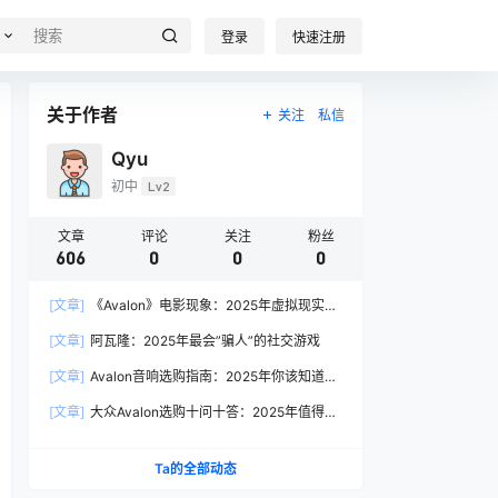
登录
快速注册
关于作者
关注
私信
Qyu
初中
Lv2
文章
评论
关注
粉丝
606
0
0
0
[文章]
《Avalon》电影现象：2025年虚拟现实叙
事的产业启示
[文章]
阿瓦隆：2025年最会”骗人”的社交游戏
[文章]
Avalon音响选购指南：2025年你该知道的
7个关键问题
[文章]
大众Avalon选购十问十答：2025年值得入
手的理由都在这
Ta的全部动态