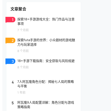
文章聚合
1
探索18+手游游戏大全：热门作品与注意
事项
7 个月前
2
探索futa手游的世界：小众题材的游戏魅
力与玩家选择
8 个月前
3
18+手游下载指南：安全获取与风险规避
8 个月前
4
7人阿瓦隆角色分配：揭秘七人局的策略
与平衡
1 年前
5
阿瓦隆9人局配置详解：角色分配与游戏
策略指南