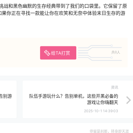
挑战和黑色幽默的生存经典带到了我们的口袋里。它保留了原
如果你正在寻找一款能让你在欢笑和无奈中体验末日生存的游
给TA打赏
共0人
资讯
告别游
队伍手游玩什么？告别单机，这些开黑必备的
游戏让你嗨翻天
2025-10-1 14:39:03
停留是刹那，转身即天涯