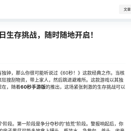
文章
末日生存挑战，随时随地开启！
有独钟，那么你很可能听说过《60秒！》这款经典之作。当核
疯狂搜刮物资，带上家人，然后跳进避难所。这款游戏以其独
现在，随着
60秒手游版
的推出，这场紧张刺激的生存挑战可以
个阶段。第一阶段是争分夺秒的“拾荒”阶段。警报响起后，你
成的房子里尽可能多地拿上罐头、瓶装水、急救包、斧头、收音