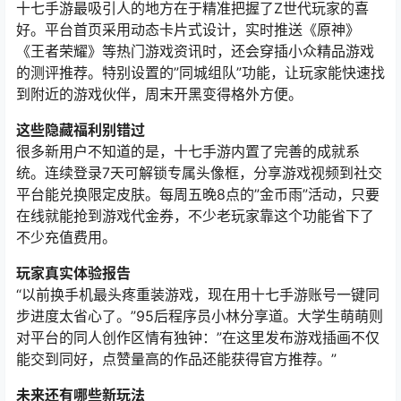
十七手游最吸引人的地方在于精准把握了Z世代玩家的喜
好。平台首页采用动态卡片式设计，实时推送《原神》
《王者荣耀》等热门游戏资讯时，还会穿插小众精品游戏
的测评推荐。特别设置的”同城组队”功能，让玩家能快速找
到附近的游戏伙伴，周末开黑变得格外方便。
这些隐藏福利别错过
很多新用户不知道的是，十七手游内置了完善的成就系
统。连续登录7天可解锁专属头像框，分享游戏视频到社交
平台能兑换限定皮肤。每周五晚8点的”金币雨”活动，只要
在线就能抢到游戏代金券，不少老玩家靠这个功能省下了
不少充值费用。
玩家真实体验报告
“以前换手机最头疼重装游戏，现在用十七手游账号一键同
步进度太省心了。”95后程序员小林分享道。大学生萌萌则
对平台的同人创作区情有独钟：”在这里发布游戏插画不仅
能交到同好，点赞量高的作品还能获得官方推荐。”
未来还有哪些新玩法