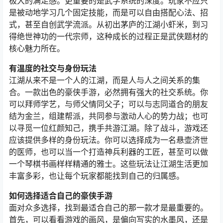
极大的满足感。更重要的是武学系统的深度。玩家不应只
是被动地学习几个固定技能，而是可以自由搭配心法、招
式，甚至自创武学流派。从初出茅庐的江湖小虾米，到习
得绝世神功的一代宗师，这种成长的过程正是武侠题材的
核心魅力所在。
有温度的社交与身份玩法
江湖从来不是一个人的江湖，而是人与人之间关系的集
合。一款出色的豪侠手游，必然拥有强大的社交系统。你
可以拜师学艺，与师父情同父子；可以与志同道合的朋友
结为金兰，组建帮派，共同参与激动人心的势力战；也可
以寻觅一位红颜知己，携手共游江湖。除了战斗，游戏还
应该提供多样的身份玩法。你可以选择成为一名悬壶济世
的医师，也可以当一个打造神兵利器的工匠，甚至可以做
一个琴棋书画样样精通的雅士。这些玩法让江湖生活更加
丰富多彩，也让每个玩家都能找到自己的归属感。
如何选择适合自己的豪侠手游
面对众多选择，找到最适合自己的那一款才是最重要的。
首先，可以看看游戏的画风，是偏向写实的水墨风，还是