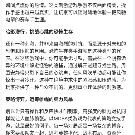
瞬间点燃你的热情。这类刺激游戏手游不仅画面精美，操
作手感也越来越真实，让玩家可以随时随地体验一把风驰
电掣的赛车手生涯。
暗影潜行，挑战心跳的恐怖生存
还有一种刺激，并非来自激烈的对抗，而是源于对未知的
恐惧和压抑的氛围。恐怖生存类手游就是这种类型的代
表。在这些游戏中，你可能手无寸铁，需要在一个阴森诡
异的环境中躲避怪物的追捕，通过解开谜题寻找生路。周
围安静得只剩下自己的心跳声，任何风吹草动都可能让你
惊出一身冷汗。这种在绝境中求生的紧张感和压迫感，为
玩家提供了一种与众不同的、更侧重心理体验的刺激感。
策略博弈，运筹帷幄的脑力风暴
别以为只有操作和反应快才叫刺激，高强度的脑力对抗同
样能让人血脉偾张。以MOBA类游戏为代表的策略竞技手
游，就是最好的例子。每一场对局都是一场复杂的博弈，
你需要和队友一起，思考英雄搭配、战术布局、资源分