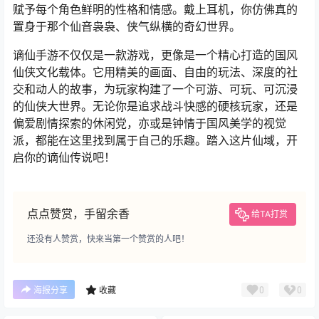
赋予每个角色鲜明的性格和情感。戴上耳机，你仿佛真的
置身于那个仙音袅袅、侠气纵横的奇幻世界。
谪仙手游不仅仅是一款游戏，更像是一个精心打造的国风
仙侠文化载体。它用精美的画面、自由的玩法、深度的社
交和动人的故事，为玩家构建了一个可游、可玩、可沉浸
的仙侠大世界。无论你是追求战斗快感的硬核玩家，还是
偏爱剧情探索的休闲党，亦或是钟情于国风美学的视觉
派，都能在这里找到属于自己的乐趣。踏入这片仙域，开
启你的谪仙传说吧！
点点赞赏，手留余香
给TA打赏
还没有人赞赏，快来当第一个赞赏的人吧！
0
0
海报分享
收藏