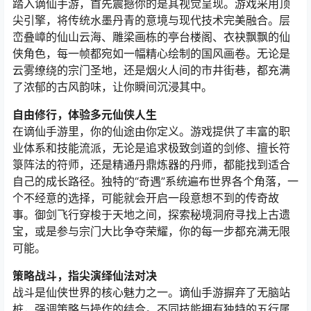
踏入谪仙手游，首先震撼你的是其视觉呈现。游戏采用顶
尖引擎，将传统水墨丹青的意境与现代技术完美融合。层
峦叠嶂的仙山云海、雕梁画栋的亭台楼阁、衣袂飘飘的仙
侠角色，每一帧都宛如一幅精心绘制的国风画卷。无论是
云雾缭绕的宗门圣地，还是烟火人间的市井街巷，都充满
了浓郁的古风韵味，让你瞬间沉浸其中。
自由修行，体验多元仙侠人生
在谪仙手游里，你的仙途由你定义。游戏提供了丰富的职
业体系和技能流派，无论是追求极致剑道的剑修、擅长符
箓阵法的符师，还是精通丹鼎炼器的丹师，都能找到适合
自己的成长路径。独特的“奇遇”系统遍布世界各个角落，一
个不经意的选择，可能就会开启一段意想不到的传奇故
事。御剑飞行穿梭于天地之间，探索秘境洞府寻找上古遗
宝，或是参与宗门大比争夺荣耀，你的每一步都充满无限
可能。
策略战斗，指尖演绎仙法对决
战斗是仙侠世界的核心魅力之一。谪仙手游摒弃了无脑站
桩，强调策略与操作的结合。不同技能拥有独特的五行属