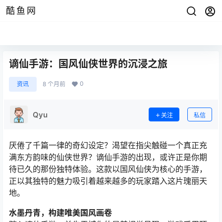
酷鱼网
谪仙手游：国风仙侠世界的沉浸之旅
0
资讯
8 个月前
Qyu
关注
私信
厌倦了千篇一律的奇幻设定？渴望在指尖触碰一个真正充
满东方韵味的仙侠世界？谪仙手游的出现，或许正是你期
待已久的那份独特体验。这款以国风仙侠为核心的手游，
正以其独特的魅力吸引着越来越多的玩家踏入这片瑰丽天
地。
水墨丹青，构建唯美国风画卷