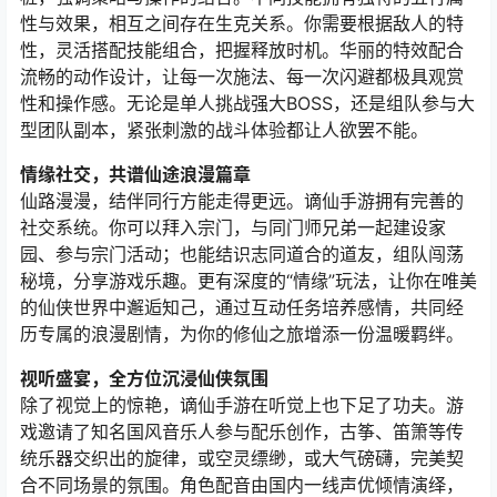
性与效果，相互之间存在生克关系。你需要根据敌人的特
性，灵活搭配技能组合，把握释放时机。华丽的特效配合
流畅的动作设计，让每一次施法、每一次闪避都极具观赏
性和操作感。无论是单人挑战强大BOSS，还是组队参与大
型团队副本，紧张刺激的战斗体验都让人欲罢不能。
情缘社交，共谱仙途浪漫篇章
仙路漫漫，结伴同行方能走得更远。谪仙手游拥有完善的
社交系统。你可以拜入宗门，与同门师兄弟一起建设家
园、参与宗门活动；也能结识志同道合的道友，组队闯荡
秘境，分享游戏乐趣。更有深度的“情缘”玩法，让你在唯美
的仙侠世界中邂逅知己，通过互动任务培养感情，共同经
历专属的浪漫剧情，为你的修仙之旅增添一份温暖羁绊。
视听盛宴，全方位沉浸仙侠氛围
除了视觉上的惊艳，谪仙手游在听觉上也下足了功夫。游
戏邀请了知名国风音乐人参与配乐创作，古筝、笛箫等传
统乐器交织出的旋律，或空灵缥缈，或大气磅礴，完美契
合不同场景的氛围。角色配音由国内一线声优倾情演绎，