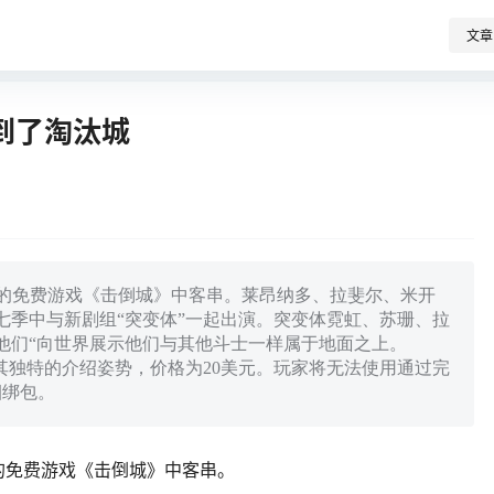
文章
到了淘汰城
udio的免费游戏《击倒城》中客串。莱昂纳多、拉斐尔、米开
七季中与新剧组“突变体”一起出演。突变体霓虹、苏珊、拉
他们“向世界展示他们与其他斗士一样属于地面之上。
其独特的介绍姿势，价格为20美元。玩家将无法使用通过完
捆绑包。
io的免费游戏《击倒城》中客串。