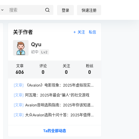
登录
快速注册
关于作者
关注
私信
Qyu
初中
Lv2
文章
评论
关注
粉丝
606
0
0
0
[文章]
《Avalon》电影现象：2025年虚拟现实叙
事的产业启示
[文章]
阿瓦隆：2025年最会”骗人”的社交游戏
[文章]
Avalon音响选购指南：2025年你该知道的
7个关键问题
[文章]
大众Avalon选购十问十答：2025年值得入
手的理由都在这
Ta的全部动态