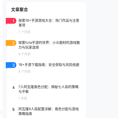
文章聚合
1
探索18+手游游戏大全：热门作品与注意
事项
7 个月前
2
探索futa手游的世界：小众题材的游戏魅
力与玩家选择
8 个月前
3
18+手游下载指南：安全获取与风险规避
8 个月前
4
7人阿瓦隆角色分配：揭秘七人局的策略
与平衡
1 年前
5
阿瓦隆9人局配置详解：角色分配与游戏
策略指南