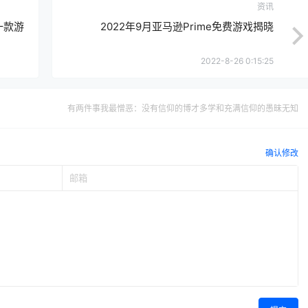
资讯
第一款游
2022年9月亚马逊Prime免费游戏揭晓
2022-8-26 0:15:25
有两件事我最憎恶：没有信仰的博才多学和充满信仰的愚昧无知
确认修改