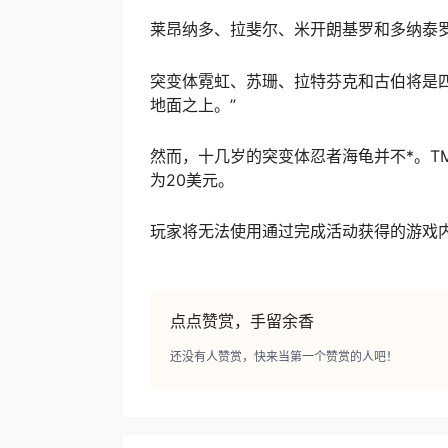
莱昂纳多、拉斐尔、米开朗基罗和多纳泰罗
突变体霓虹、苏珊、拉特芬克和古伯将是
地面之上。”
然而，十几岁的突变体忍者海龟并不*。T
为20美元。
玩家将无法使用通过完成活动获得的游戏内货
点点赞赏，手留余香
还没有人赞赏，快来当第一个赞赏的人吧！