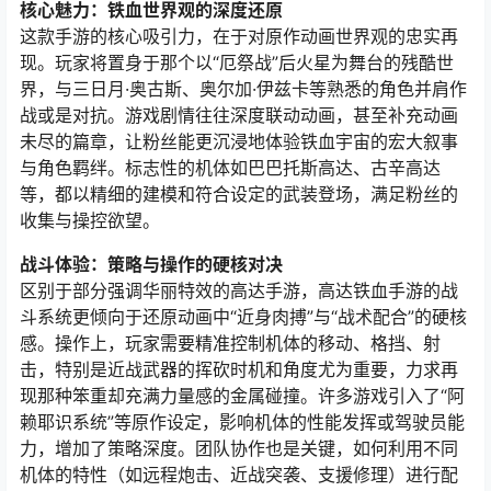
核心魅力：铁血世界观的深度还原
这款手游的核心吸引力，在于对原作动画世界观的忠实再
现。玩家将置身于那个以“厄祭战”后火星为舞台的残酷世
界，与三日月·奥古斯、奥尔加·伊兹卡等熟悉的角色并肩作
战或是对抗。游戏剧情往往深度联动动画，甚至补充动画
未尽的篇章，让粉丝能更沉浸地体验铁血宇宙的宏大叙事
与角色羁绊。标志性的机体如巴巴托斯高达、古辛高达
等，都以精细的建模和符合设定的武装登场，满足粉丝的
收集与操控欲望。
战斗体验：策略与操作的硬核对决
区别于部分强调华丽特效的高达手游，高达铁血手游的战
斗系统更倾向于还原动画中“近身肉搏”与“战术配合”的硬核
感。操作上，玩家需要精准控制机体的移动、格挡、射
击，特别是近战武器的挥砍时机和角度尤为重要，力求再
现那种笨重却充满力量感的金属碰撞。许多游戏引入了“阿
赖耶识系统”等原作设定，影响机体的性能发挥或驾驶员能
力，增加了策略深度。团队协作也是关键，如何利用不同
机体的特性（如远程炮击、近战突袭、支援修理）进行配