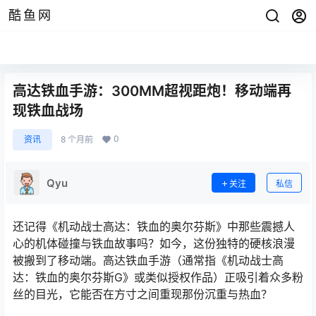
酷鱼网
高达铁血手游：300MM超视距炮！移动端再
现铁血战场
0
资讯
8 个月前
Qyu
关注
私信
还记得《机动战士高达：铁血的奥尔芬斯》中那些震撼人
心的机体碰撞与铁血故事吗？如今，这份独特的硬核浪漫
被搬到了移动端。高达铁血手游（通常指《机动战士高
达：铁血的奥尔芬斯G》或类似授权作品）正吸引着众多粉
丝的目光，它能否在方寸之间重现那份沉重与热血？