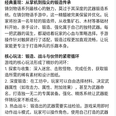
经典重现：从掌机到指尖的锻造传承
铸剑物语系列最核心的魅力，莫过于其深度的武器锻造系
统。在铸剑物语手游中，这一精髓被完美保留并优化。玩
家将扮演一名年轻的锻造师，从收集矿石、木材等基础材
料开始，亲手设计、锻造、强化属于自己的独特武器。每
一把武器的诞生，都凝结着玩家的心血与策略选择。手游
操作针对触屏进行了适配，锻造过程更加直观流畅，让玩
家能更专注于打造神兵的乐趣本身。
核心玩法：锻造、战斗与伙伴的紧密循环
游戏的核心玩法形成了精妙的闭环：
1. 探索与收集：深入迷宫、击败怪物、完成任务，获取锻
造所需的稀有素材和设计图纸。
2. 深度锻造：在工坊中，玩家可以自由选择材料、决定武
器属性（如攻击力、属性、附加效果），甚至为武器命
名，打造独一无二的专属装备。强化、精炼系统让武器能
伴随玩家不断成长。
3. 热血战斗：锻造出的武器需要实战检验。游戏采用即时
动作战斗模式，玩家可以操作角色，使用自己打造的武器