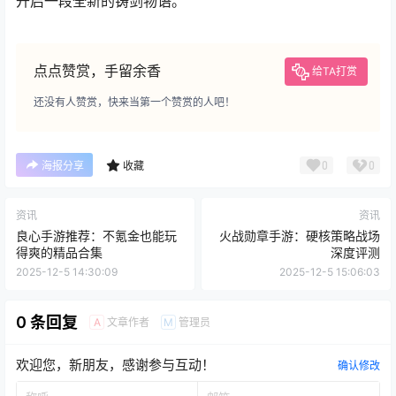
开启一段全新的铸剑物语。
点点赞赏，手留余香
给TA打赏
还没有人赞赏，快来当第一个赞赏的人吧！
0
0
海报分享
收藏
资讯
资讯
良心手游推荐：不氪金也能玩
火战勋章手游：硬核策略战场
得爽的精品合集
深度评测
2025-12-5 14:30:09
2025-12-5 15:06:03
0 条回复
文章作者
管理员
A
M
欢迎您，新朋友，感谢参与互动！
确认修改