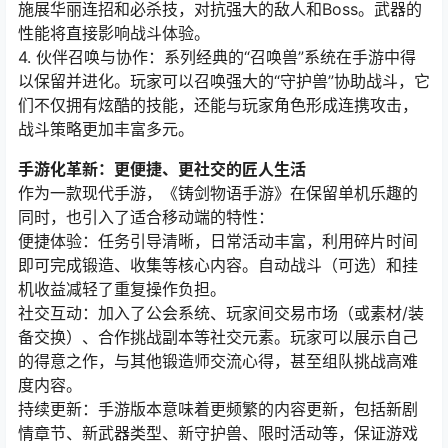
施展华丽连招和必杀技，对抗强大的敌人和Boss。武器的
性能将直接影响战斗体验。
4. 伙伴召唤与协作：系列经典的“召唤兽”系统在手游中得
以保留并进化。玩家可以召唤强大的“守护兽”协助战斗，它
们不仅拥有炫酷的技能，还能与玩家角色形成连携攻击，
战斗策略更加丰富多元。
手游化革新：更便捷、更社交的匠人生活
作为一款现代手游，《铸剑物语手游》在保留单机乐趣的
同时，也引入了适合移动端的特性：
便捷体验：任务引导清晰，日常活动丰富，利用碎片时间
即可完成锻造、收集等核心内容。自动战斗（可选）和挂
机收益减轻了重复操作负担。
社交互动：加入了公会系统、玩家间交易市场（或素材/装
备交换）、合作挑战副本等社交元素。玩家可以展示自己
的得意之作，与其他锻造师交流心得，甚至组队挑战高难
度内容。
持续更新：手游版本意味着更频繁的内容更新，包括新剧
情章节、新武器类型、新守护兽、限时活动等，保证游戏