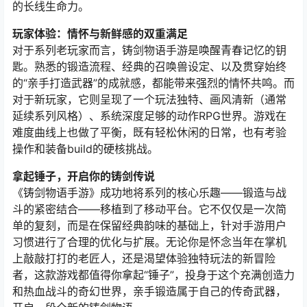
的长线生命力。
玩家体验：情怀与新鲜感的双重满足
对于系列老玩家而言，铸剑物语手游是唤醒青春记忆的钥
匙。熟悉的锻造流程、经典的召唤兽设定、以及贯穿始终
的“亲手打造武器”的成就感，都能带来强烈的情怀共鸣。而
对于新玩家，它则呈现了一个玩法独特、画风清新（通常
延续系列风格）、系统深度足够的动作RPG世界。游戏在
难度曲线上也做了平衡，既有轻松休闲的日常，也有考验
操作和装备build的硬核挑战。
拿起锤子，开启你的铸剑传说
《铸剑物语手游》成功地将系列的核心乐趣——锻造与战
斗的紧密结合——移植到了移动平台。它不仅仅是一次简
单的复刻，而是在保留经典韵味的基础上，针对手游用户
习惯进行了合理的优化与扩展。无论你是怀念当年在掌机
上敲敲打打的老匠人，还是渴望体验独特玩法的新冒险
者，这款游戏都值得你拿起“锤子”，投身于这个充满创造力
和热血战斗的奇幻世界，亲手锻造属于自己的传奇武器，