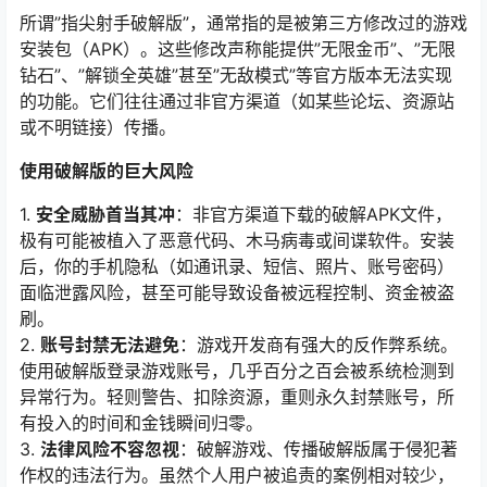
所谓”指尖射手破解版”，通常指的是被第三方修改过的游戏
安装包（APK）。这些修改声称能提供”无限金币”、”无限
钻石”、”解锁全英雄”甚至”无敌模式”等官方版本无法实现
的功能。它们往往通过非官方渠道（如某些论坛、资源站
或不明链接）传播。
使用破解版的巨大风险
1.
安全威胁首当其冲
：非官方渠道下载的破解APK文件，
极有可能被植入了恶意代码、木马病毒或间谍软件。安装
后，你的手机隐私（如通讯录、短信、照片、账号密码）
面临泄露风险，甚至可能导致设备被远程控制、资金被盗
刷。
2.
账号封禁无法避免
：游戏开发商有强大的反作弊系统。
使用破解版登录游戏账号，几乎百分之百会被系统检测到
异常行为。轻则警告、扣除资源，重则永久封禁账号，所
有投入的时间和金钱瞬间归零。
3.
法律风险不容忽视
：破解游戏、传播破解版属于侵犯著
作权的违法行为。虽然个人用户被追责的案例相对较少，