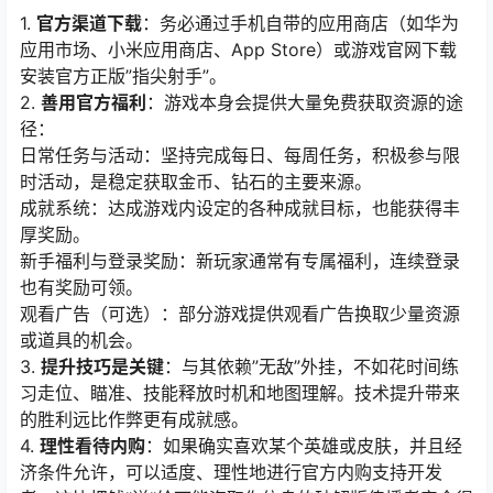
1.
官方渠道下载
：务必通过手机自带的应用商店（如华为
应用市场、小米应用商店、App Store）或游戏官网下载
安装官方正版”指尖射手”。
2.
善用官方福利
：游戏本身会提供大量免费获取资源的途
径：
日常任务与活动：坚持完成每日、每周任务，积极参与限
时活动，是稳定获取金币、钻石的主要来源。
成就系统：达成游戏内设定的各种成就目标，也能获得丰
厚奖励。
新手福利与登录奖励：新玩家通常有专属福利，连续登录
也有奖励可领。
观看广告（可选）：部分游戏提供观看广告换取少量资源
或道具的机会。
3.
提升技巧是关键
：与其依赖”无敌”外挂，不如花时间练
习走位、瞄准、技能释放时机和地图理解。技术提升带来
的胜利远比作弊更有成就感。
4.
理性看待内购
：如果确实喜欢某个英雄或皮肤，并且经
济条件允许，可以适度、理性地进行官方内购支持开发