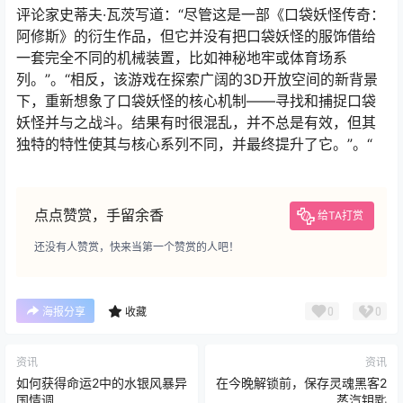
评论家史蒂夫·瓦茨写道：“尽管这是一部《口袋妖怪传奇：
阿修斯》的衍生作品，但它并没有把口袋妖怪的服饰借给
一套完全不同的机械装置，比如神秘地牢或体育场系
列。”。“相反，该游戏在探索广阔的3D开放空间的新背景
下，重新想象了口袋妖怪的核心机制——寻找和捕捉口袋
妖怪并与之战斗。结果有时很混乱，并不总是有效，但其
独特的特性使其与核心系列不同，并最终提升了它。”。“
点点赞赏，手留余香
给TA打赏
还没有人赞赏，快来当第一个赞赏的人吧！
0
0
海报分享
收藏
资讯
资讯
如何获得命运2中的水银风暴异
在今晚解锁前，保存灵魂黑客2
国情调
蒸汽钥匙