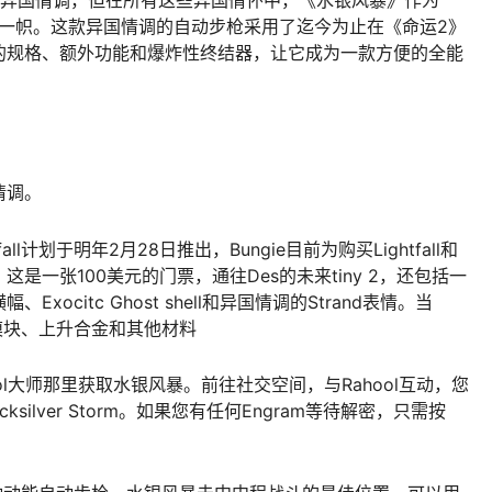
的异国情调，但在所有这些异国情怀中，《水银风暴》作为
树一帜。这款异国情调的自动步枪采用了迄今为止在《命运2》
的规格、额外功能和爆炸性终结器，让它成为一款方便的全能
情调。
l计划于明年2月28日推出，Bungie目前为购买Lightfall和
一张100美元的门票，通往Des的未来tiny 2，还包括一
citc Ghost shell和异国情调的Strand表情。当
升级模块、上升合金和其他材料
hool大师那里获取水银风暴。前往社交空间，与Rahool互动，您
ilver Storm。如果您有任何Engram等待解密，只需按