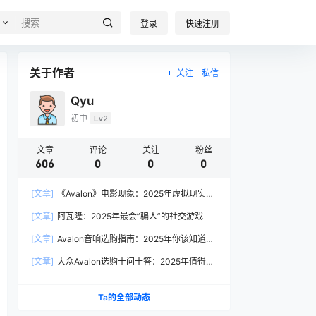
登录
快速注册
关于作者
关注
私信
Qyu
初中
Lv2
文章
评论
关注
粉丝
606
0
0
0
[文章]
《Avalon》电影现象：2025年虚拟现实叙
事的产业启示
[文章]
阿瓦隆：2025年最会”骗人”的社交游戏
[文章]
Avalon音响选购指南：2025年你该知道的
7个关键问题
[文章]
大众Avalon选购十问十答：2025年值得入
手的理由都在这
Ta的全部动态