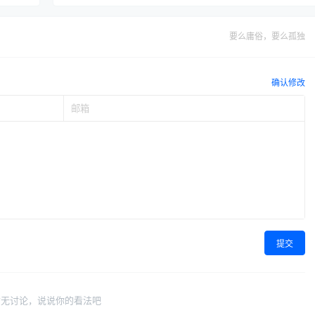
要么庸俗，要么孤独
确认修改
提交
暂无讨论，说说你的看法吧