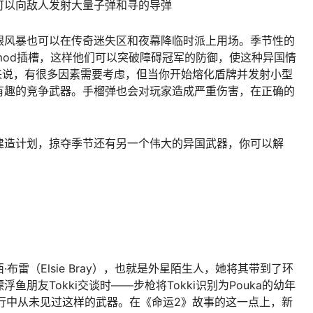
可以向敌人发射大量子弹和寻的导弹
银风暴也可以在传奇迷失区和夜幕降临时派上用场。季节性的
mod插槽，这样他们可以突破障碍冠军的防御，使这种异国情
来说，有很多因素需要考虑，但当你开始熔化盾牌并发射小型
有趣的竞争武器。手榴弹也会对玩家造成严重伤害，在正确的
建造计划，掠夺季节还有另一个伟大的异国武器，你可以解
雷（Elsie Bray），也就是外星陌生人，她将其带到了环
朋友Tokki交谈时——步枪将Tokki识别为Pouka的幼年
的旅行中从未见过这样的武器。在《命运2》故事的这一点上，新