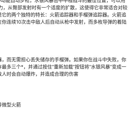
种动能自动步枪，水银风暴击中中程战斗的最佳位置，可以用
坐力，从臀部发射时有一个适度的扩散，这使得它非常适合对较
是它的两个独特的特长：火箭追踪器和手榴弹追踪器。火箭追
你连续10次击中敌人后自动从枪中发射，而多枚导弹的着陆
器，而无需担心丢失储存的手榴弹。如果你在战斗中失败，你
最多三个*，并通过按住“重新加载”按钮将“水银风暴”变成一
敌人时会自动爆炸，并造成合理的伤害
导微型火箭