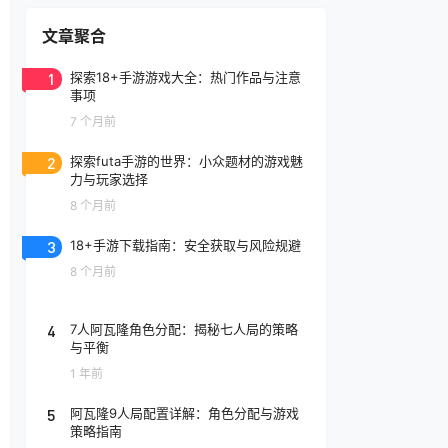
文章聚合
1
探索18+手游游戏大全：热门作品与注意
事项
7 个月前
2
探索futa手游的世界：小众题材的游戏魅
力与玩家选择
8 个月前
3
18+手游下载指南：安全获取与风险规避
8 个月前
4
7人阿瓦隆角色分配：揭秘七人局的策略
与平衡
1 年前
5
阿瓦隆9人局配置详解：角色分配与游戏
策略指南