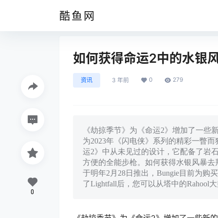
酷鱼网
如何获得命运2中的水银
0
279
资讯
3 年前
《劫掠季节》为《命运2》增加了一些
为2023年《闪电侠》系列的精彩一瞥
运2》中从未见过的设计，它配备了岩
方便的全能步枪。如何获得水银风暴去拜访
于明年2月28日推出，Bungie目前为购
了Lightfall后，您可以从塔中的Rah
0