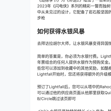
《劫掠季节》为《命运2》增加了一些新
2023年《闪电侠》系列的精彩一瞥而独
中从未见过的设计，它配备了岩石般坚固
步枪
如何获得水银风暴
去拜访拉胡尔大师，让水银风暴变得异国
简单的答案是，你必须为水银付费。Lightfal
年票组合的任何人提供水银作为预购奖金。这是
些您可以添加到收藏中的其他奖励，如酷横幅、Exo
Lightfall开始时，您还将获得额外的
预订了Lightfall后，您可以从塔中的Ra
可以通过他的供应商页面从他那里获取Quicks
B/Circle跳过该页即可