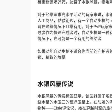
枪重新装填弹药，配备了水银风暴，泰坦
对于经常追求高水平活动的玩家来说，水
人工制品，骷髅钥匙，有一个自动步枪的
调在这些情况下非常有用。对于PvP玩家
导弹作为快速完成者时，自动步枪是一种
情况下，它可能是一个有用的终结者
如果动能自动步枪不适合你当前的守护者
锁，精致的坟墓
水银风暴传说
水银风暴的传说标签显示，该武器属于埃西·布
绕木星的木卫三的荒凉卫星上。在与她的漂浮鱼
物种——Elsie评论说，她在穿越时空