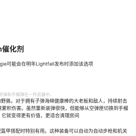
orm催化剂
ungie可能会在明年Lightfall发布时添加该选项
导弹和手榴弹在一件武器中。
的野兽。对于拥有子弹海绵健康棒的大老板和敌人，持续射击
速累积伤害。虽然重新装弹很快，但能够从空弹匣切换到手榴
，它就变得更有价值，更适合清理房间
备异域盔甲搭配时特别有用。这种装备可以自动为自动步枪和机关