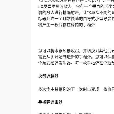
＜h2＞水银风暴独特的特长＜p＞作为一
50发弹匣撕碎敌人。它有一个垂直的后
弱的敌人进行精确射击。让它与众不同的
踪器允许一个非常快速的自导式小型导弹在
将产生一枚储存在枪内的手榴弹
您可以将水银风暴收起，并切换到其他武
需要从头开始制造新的手榴弹。您可以保存
个泵式榴弹发射器。每一枚手榴弹在靠近
火箭追踪器
多次命中将使你的下一次射击变成一枚自
手榴弹追击器