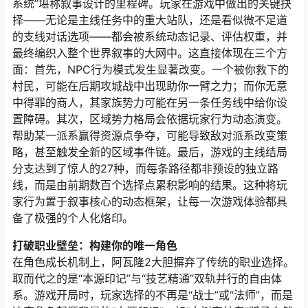
系统”堪称叙事设计的里程碑。玩家在游戏中做出的关键抉
择——无论是主线任务中的重大站队，还是看似微不足道
的支线对话选项——都会被系统动态记录、评估权重，并
最终编织入整个世界叙事的大网中。这直接体现在三个方
面：首先，NPC行为模式发生显著改变。一个被你救下的
村民，可能在后期攻城战中出现助你一臂之力；而你无意
中得罪的商人，其家族势力可能在另一条任务线中给你设
置障碍。其次，区域势力格局会依据玩家行为动态演变。
帮助某一派系赢得资源点争夺，可能导致敌对派系改变策
略，甚至触发全新的区域事件链。最后，游戏的主线结局
分支达到了惊人的27种，而每条路径都非预设的独立路
线，而是由前期数百个选择点累积影响的结果。这种将玩
家行为置于叙事核心的动态框架，让每一次游戏体验都具
备了极强的个人化烙印。
打破职业壁垒：构建你的唯一角色
在角色成长机制上，阿瓦隆2大胆摒弃了传统的职业选择。
取而代之的是“本源印记”与“技艺精通”双轨并行的自由体
系。游戏开局时，玩家选择的不再是“战士”或“法师”，而是