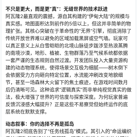
不只是更大，而是更“真”：无缝世界的技术跃进
阿瓦隆2最直观的震撼，源自其构建的“伊甸大陆”的规模与
真实感。地图面积达到前作的5倍以上，但这并非简单的物
理扩张。其核心突破在于革命性的“无界”引擎，彻底消除了
传统开放世界难以避免的区域加载黑屏或空气墙。玩家可
以真正意义上从白雪皑皑的北境山脉徒步跋涉至热浪蒸腾
的南境沙漠，地形、植被、生物群落乃至气候系统都依据
一套严谨的生态规则自然过渡。开发团队投入大量资源构
建的动态物理系统，使得场景交互极为细腻——树木倒下
会依据受力方向砸向特定位置，水流能冲刷改变地貌细
节，甚至一场森林大火留下的焦土痕迹，在游戏时间数月
后仍清晰可见。这种追求“逻辑真实”而非单纯视觉真实的做
法，极大增强了世界的可信度与探索深度。为何玩家普遍
反馈沉浸感大幅提升？正是这些不易察觉但始终运作的底
层系统在默默支撑。
动态叙事：你的选择不再是孤岛
阿瓦隆2彻底告别了“任务线孤岛”模式。其引入的“命运编织