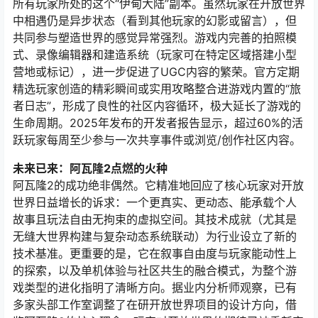
所有玩家所处的这个“伊甸大陆”副本。虽然玩家在开放世界
中相遇仍是异步状态（看到其他玩家的幻影或留言），但
共同参与塑造世界的感觉异常强烈。游戏内完善的拍照模
式、录像编辑器和建造系统（玩家可在特定区域搭建小型
营地或标记），进一步促进了UGC内容的繁荣。官方定期
精选玩家创造的精彩瞬间或实用攻略整合进游戏内置的“旅
者日志”，形成了良性的社区内容循环，极大延长了游戏的
生命周期。2025年发布的开发者报告显示，超过60%的活
跃玩家每周至少参与一次共享事件或浏览/创作社区内容。
未来已来：阿瓦隆2点燃的火种
阿瓦隆2的成功绝非偶然。它精准地回应了核心玩家对开放
世界日益增长的诉求：一个更真实、更动态、能承载个人
故事且玩法自由无拘束的虚拟空间。其技术成就（尤其是
无缝大世界构建与复杂动态系统联动）为行业设立了新的
技术基准。更重要的是，它在叙事自由度与玩家能动性上
的探索，以及单机体验与社区共生的融合模式，为整个游
戏类型的进化指明了清晰方向。据业内分析师观察，已有
多家头部工作室调整了在研开放世界项目的设计方向，借