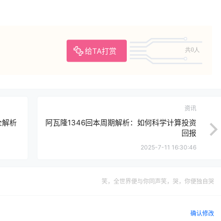
给TA打赏
共0人
资讯
全解析
阿瓦隆1346回本周期解析：如何科学计算投资
回报
2025-7-11 16:30:46
笑，全世界便与你同声笑，哭，你便独自哭
确认修改