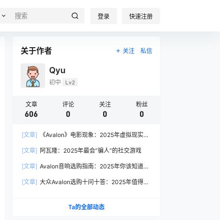
登录
快速注册
关于作者
关注
私信
Qyu
初中
Lv2
文章
评论
关注
粉丝
606
0
0
0
[文章]
《Avalon》电影现象：2025年虚拟现实叙
事的产业启示
[文章]
阿瓦隆：2025年最会”骗人”的社交游戏
[文章]
Avalon音响选购指南：2025年你该知道的
7个关键问题
[文章]
大众Avalon选购十问十答：2025年值得入
手的理由都在这
Ta的全部动态