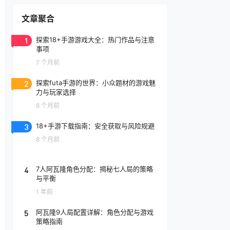
文章聚合
1
探索18+手游游戏大全：热门作品与注意
事项
7 个月前
2
探索futa手游的世界：小众题材的游戏魅
力与玩家选择
8 个月前
3
18+手游下载指南：安全获取与风险规避
8 个月前
4
7人阿瓦隆角色分配：揭秘七人局的策略
与平衡
1 年前
5
阿瓦隆9人局配置详解：角色分配与游戏
策略指南